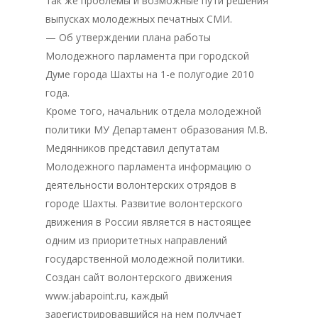
так же проблемы и возможные пути решения
выпусках молодежных печатных СМИ.
— Об утверждении плана работы
Молодежного парламента при городской
Думе города Шахты на 1-е полугодие 2010
года.
Кроме того, начальник отдела молодежной
политики МУ Департамент образования М.В.
Главная
Медянников представил депутатам
Молодежного парламента информацию о
Депутаты
деятельности волонтерских отрядов в
городе Шахты. Развитие волонтерского
История
движения в России является в настоящее
Документация
одним из приоритетных направлений
государственной молодежной политики.
Структура
Создан сайт волонтерского движения
www.jabapoint.ru, каждый
Контакты
зарегистрировавшийся на нем получает