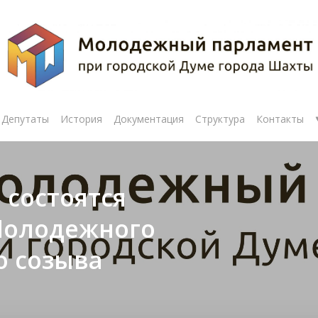
Депутаты
История
Документация
Структура
Контакты
а состоятся
Молодежного
о созыва