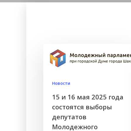
Новости
15 и 16 мая 2025 года
состоятся выборы
Нажмите Enter для поиска или ESC чтобы зак
депутатов
Молодежного