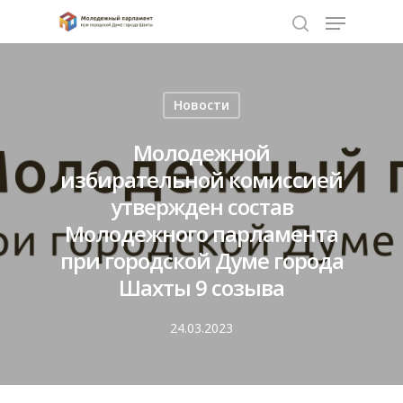
Нажмите Enter для поиска или ESC чтобы
Новости
закрыть
Молодежной
избирательной комиссией
утвержден состав
Молодежного парламента
при городской Думе города
Шахты 9 созыва
24.03.2023