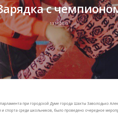
рыть
Зарядка с чемпионо
13.11.2015
арламента при городской Думе города Шахты Заволодько Алексе
 и спорта среди школьников, было проведено очередное меропр