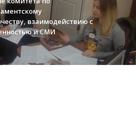
е комитета по
аментскому
честву, взаимодействию с
енностью и СМИ