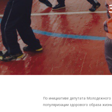
Нажмите Enter для поиска или ESC чтобы зак
По инициативе депутата Молодежного п
популяризации здорового образа жизни