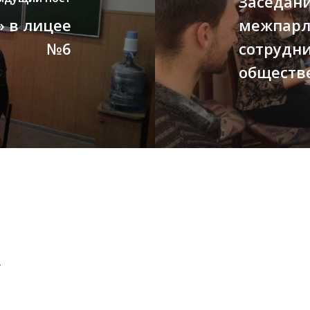
Заседани
» в лицее
межпарл
№6
сотрудни
обществ
.