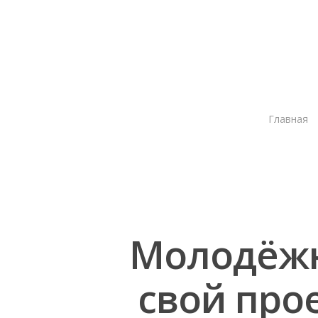
Главная
Молодёжн
свой про
Нажмите Enter для поиска или ESC чтобы зак