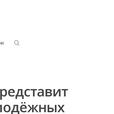
редставит
олодёжных