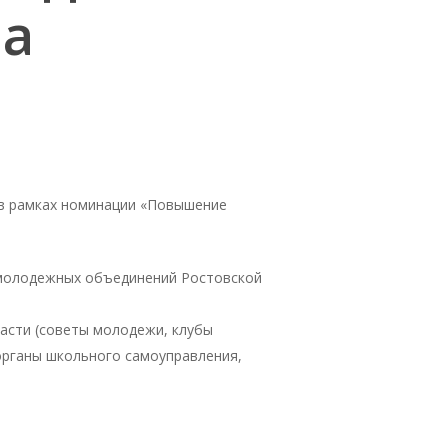
на
 в рамках номинации «Повышение
и молодежных объединений Ростовской
асти (советы молодежи, клубы
органы школьного самоуправления,