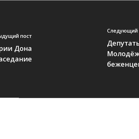
Следующий 
ыдущий пост
Депутаты
рии Дона
Молодёж
заседание
беженце