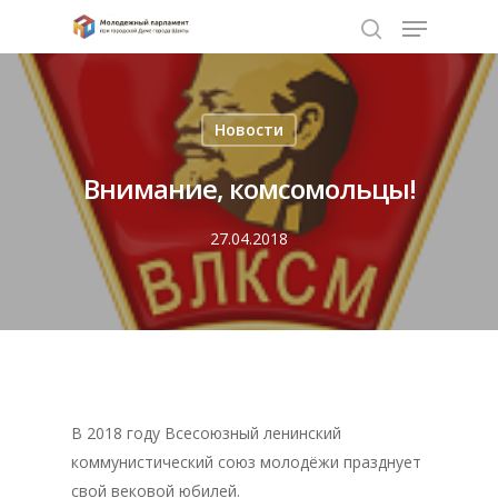
Нажмите Enter для поиска или ESC чтобы
Новости
закрыть
Внимание, комсомольцы!
27.04.2018
В 2018 году Всесоюзный ленинский
коммунистический союз молодёжи празднует
свой вековой юбилей.