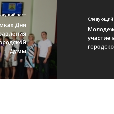
ыдущий пост
Следующий 
амках Дня
Молодеж
равления
участие 
городской
городск
Думы