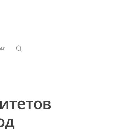
итетов
од