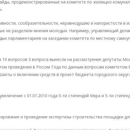
айды, продемонстрированные на комитете по жилищно-комунал
».
ивности, сообразительности, неравнодушию и напористости в 
лые не разделяли мнения молодых. Например, управляющий делам
дых парламентариев на заседании комитета по местному самоу
з 10 вопросов 3 вопроса вынесли на рассмотрение депутаты Мо
етом проведения в России Года по данным вопросам комитетом
Шахты о включении средств в проект бюджета городского округ
величение с 01.01.2010 года 5-ти стипендий Мэра и 5-ти стипен
тирование и проведение экспертизы строительства площадки дл