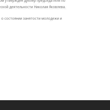
ком утвержден дублер председателя по
ской деятельности Николая Яковлева.
 о состоянии занятости молодежи и