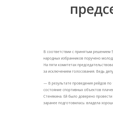
предс
Нажмите Enter для поиска или ESC чтобы зак
В соответствии с принятым решением 5
народных избранников поручено моло
На пяти комитетах председательствова
за исключением голосования. Ведь деп
— В результате проведения рейдов по
состояние спортивных объектов плачев
Стенякина. Ей было доверено провести
заранее подготовилась: владела хорош