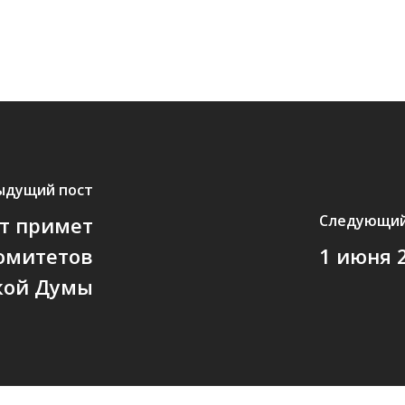
ыдущий пост
Следующий
т примет
комитетов
1 июня 
кой Думы