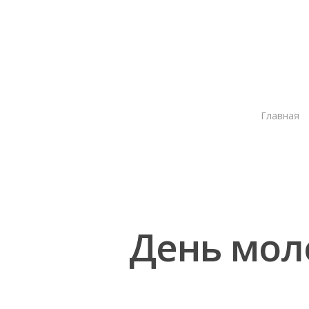
Главная
День мол
Нажмите Enter для поиска или ESC чтобы зак