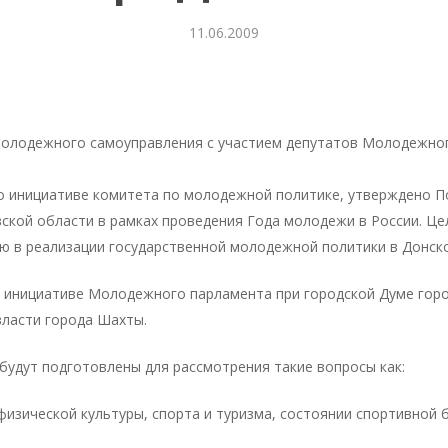
11.06.2009
молодежного самоуправления с участием депутатов Молодежног
о инициативе комитета по молодежной политике, утверждено П
ской области в рамках проведения Года молодежи в России. Ц
ю в реализации государственной молодежной политики в Донско
о инициативе Молодежного парламента при городской Думе гор
власти города Шахты.
удут подготовлены для рассмотрения такие вопросы как:
е физической культуры, спорта и туризма, состоянии спортивной 