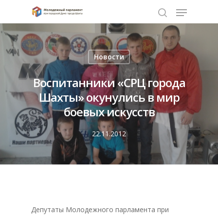
Нажмите Enter для поиска или ESC чтобы
Новости
закрыть
Воспитанники «СРЦ города
Шахты» окунулись в мир
боевых искусств
22.11.2012
Депутаты Молодежного парламента при