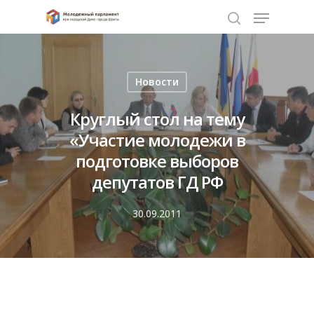
Нажмите Enter для поиска или ESC чтобы
Новости
закрыть
Круглый стол на тему
«Участие молодежи в
подготовке выборов
депутатов ГД РФ
30.09.2011