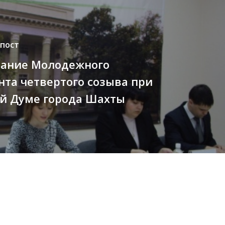
пост
дание Молодежного
та четвертого созыва при
ой Думе города Шахты