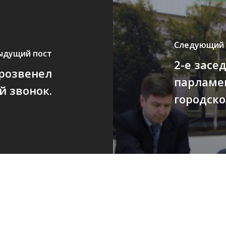
Следующий 
ыдущий пост
2-е засе
прозвенел
парламен
й звонок.
городск