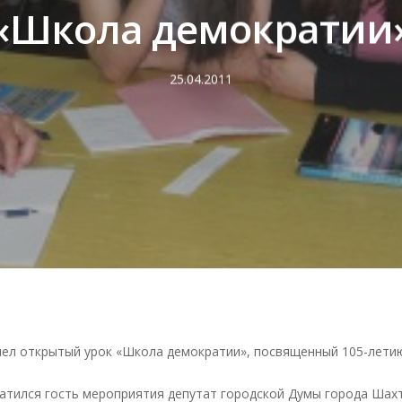
«Школа демократии
25.04.2011
шел открытый урок «Школа демократии», посвященный 105-летию
атился гость мероприятия депутат городской Думы города Шах