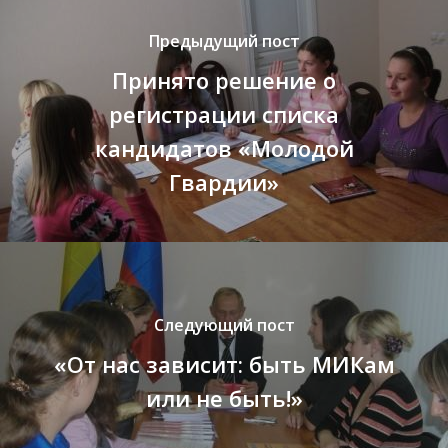
Предыдущий пост
Принято решение о
регистрации списка
кандидатов «Молодой
Гвардии»
Следующий пост
«От нас зависит: быть МИКам
или не быть!»