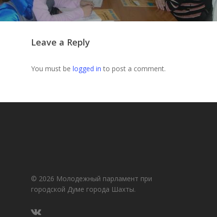
Leave a Reply
You must be
logged in
to post a comment.
© 2026 Молодежный парламент при
городской Думе города Шахты.