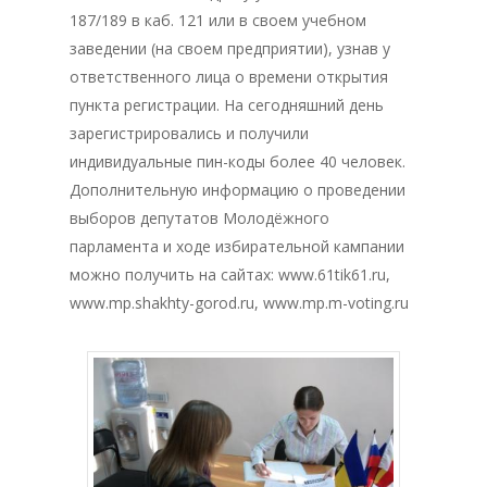
187/189 в каб. 121 или в своем учебном
заведении (на своем предприятии), узнав у
ответственного лица о времени открытия
Главная
пункта регистрации. На сегодняшний день
Депутаты
зарегистрировались и получили
индивидуальные пин-коды более 40 человек.
История
Дополнительную информацию о проведении
выборов депутатов Молодёжного
Документация
парламента и ходе избирательной кампании
Структура
можно получить на сайтах: www.61tik61.ru,
www.mp.shakhty-gorod.ru, www.mp.m-voting.ru
Контакты