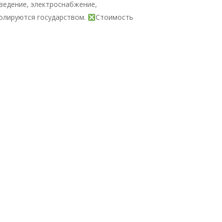
тведение, электроснабжение,
олируются государством.
Стоимость