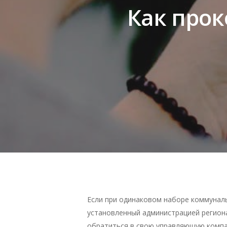
Как прок
Если при одинаковом наборе коммунал
установленный администрацией регио
обратиться в свою управляющую компа