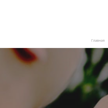
Главная
Нажмите Enter для поиска или ESC чтобы зак