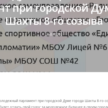
т при городской Ду
Шахты 8-го созыва
20.08.2020
олодежный парламент при городской Думе города Шахты 8-го с
 будет отдать свой голос за молодежное будущее в своем город