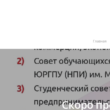
Главная
Нажмите Enter для поиска или ESC чтобы зак
Cкоро п