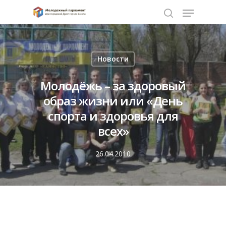
Нажмите Enter для поиска или ESC чтобы
Новости
закрыть
Молодёжь – за здоровый
образ жизни или «День
спорта и здоровья для
всех»
26.04.2010