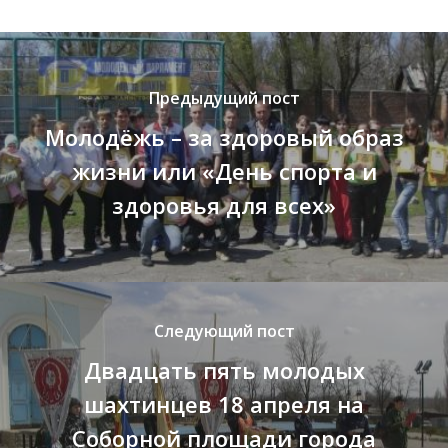
Предыдущий пост
Молодёжь – за здоровый образ
жизни или «День спорта и
здоровья для всех»
Следующий пост
Двадцать пять молодых
шахтинцев 18 апреля на
Соборной площади города