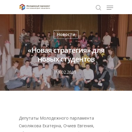
Нажмите Enter для поиска или ESC чтобы
Новости
закрыть
«Новая стратегия» для
новых студентов
19.02.2011
Депутаты Молодежного парламента
Смолякова Екатерна, Очиев Евгения,