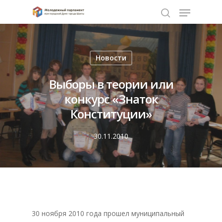
Нажмите Enter для поиска или ESC чтобы
Новости
закрыть
Выборы в теории или
конкурс «Знаток
Конституции»
30.11.2010
30 ноября 2010 года прошел муниципальный