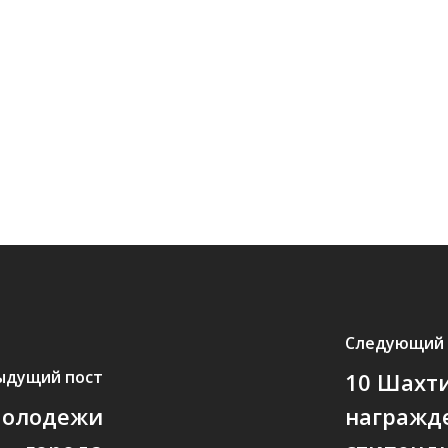
Следующий 
ыдущий пост
10 Шахти
молодежи
награжд