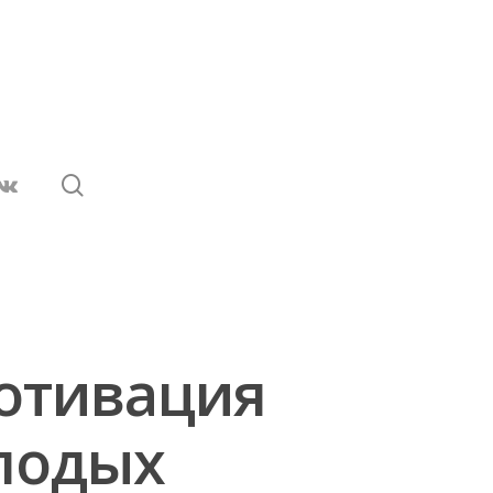
Мотивация
олодых