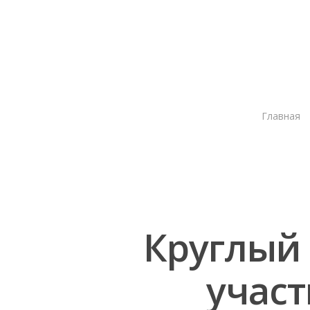
Главная
Круглый 
Нажмите Enter для поиска или ESC чтобы зак
участ