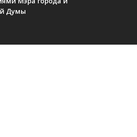
иями Мэра города и
ой Думы