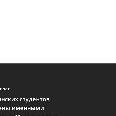
пост
нских студентов
ены именными