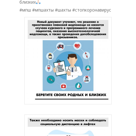
близких
#мпш #мпшахты #шахты #стопкоронавирус