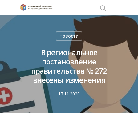
Нажмите Enter для поиска или ESC чтобы
Новости
закрыть
В региональное
постановление
правительства № 272
внесены изменения
17.11.2020