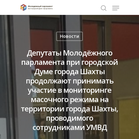
Нажмите Enter для поиска или ESC чтобы
Новости
закрыть
Депутаты Молодёжного
парламента при городской
Думе города Шахты
продолжают принимать
участие в мониторинге
масочного режима на
территории города Шахты,
проводимого
сотрудниками УМВД