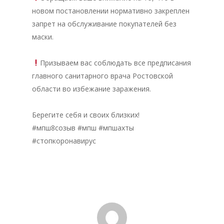
новом постановлении нормативно закреплен
запрет на обслуживание покупателей без
маски.
Главная
⠀
Призываем вас соблюдать все предписания
Депутаты
главного санитарного врача Ростовской
История
области во избежание заражения.⠀
⠀
Документация
Берегите себя и своих близких!⠀
#мпш8созыв #мпш #мпшахты
Структура
#стопкоронавирус
Контакты