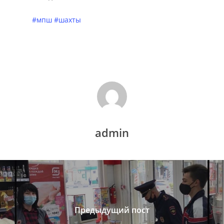
#мпш
#шахты
admin
Предыдущий пост