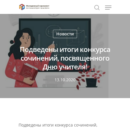
Нажмите Enter для поиска или ESC чтобы
Новости
закрыть
Подведены итоги конкурса
сочинений, посвященного
Дню учителя!
13.10.2020
Подведены итоги конкурса сочинений,