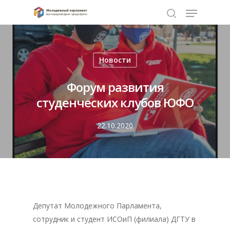
Нажмите Enter для поиска или ESC чтобы
Новости
закрыть
Форум развития
студенческих клубов ЮФО
22.10.2020
Депутат Молодежного Парламента,
сотрудник и студент ИСОиП (филиала) ДГТУ в