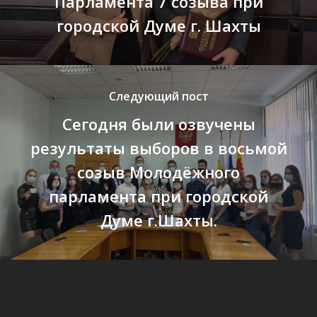
Парламента 7 созыва при
городской Думе г. Шахты
Следующий пост
Сегодня были озвучены
результаты выборов в восьмой
созыв Молодёжного
парламента при городской
Думе г.Шахты.