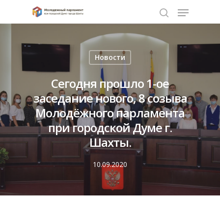
Нажмите Enter для поиска или ESC чтобы
Новости
закрыть
Сегодня прошло 1-ое
заседание нового, 8 созыва
Молодёжного парламента
при городской Думе г.
Шахты.
10.09.2020