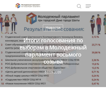
Нажмите Enter для поиска или ESC чтобы
Новости
закрыть
Итоги голосования по
выборам в Молодежный
парламент восьмого
созыва
03.09.2020