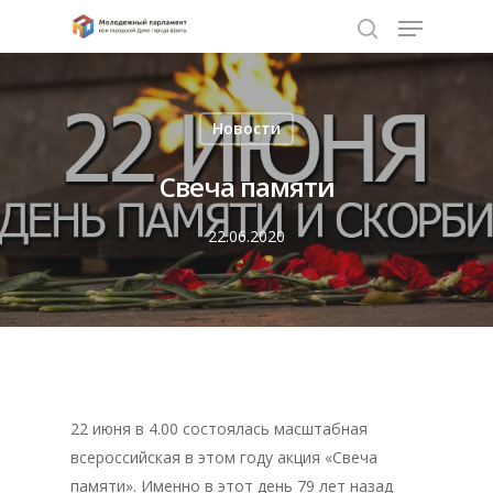
Нажмите Enter для поиска или ESC чтобы
Новости
закрыть
Свеча памяти
22.06.2020
22 июня в 4.00 состоялась масштабная
всероссийская в этом году акция «Свеча
памяти». Именно в этот день 79 лет назад