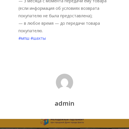
— 3 месяца с момента передачи ему товара
(если информация об условиях возврата
Депутаты
покупателю не была предоставлена);
История
— в любое время — до передачи товара
покупателю.
Документация
#мпш
#шахты
Структура
Контакты
admin