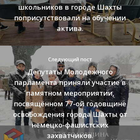
школьников в городе Шахты
поприсутствовали на обучении
актива.
Следующий пост
Депутаты Молодежного
парламента приняли участие в
памятном мероприятии,
посвящённом 77-ой годовщине
освобождения города Шахты от
немецко-фашистских
захватчиков.