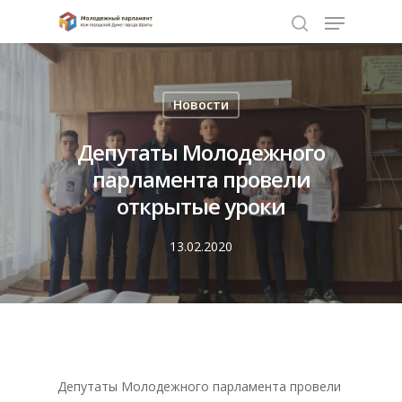
Нажмите Enter для поиска или ESC чтобы
Новости
закрыть
Депутаты Молодежного
парламента провели
открытые уроки
13.02.2020
Депутаты Молодежного парламента провели