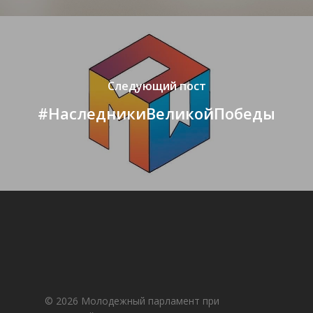
Следующий пост
#НаследникиВеликойПобеды
© 2026 Молодежный парламент при