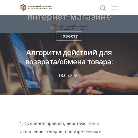
Нажмите Enter для поиска или ESC чтобы
Новости
закрыть
Алгоритм действий для
возврата/обмена товара:
18.05.2020
1. Основное правило, действующее в
отношении товаров, приобретенных в