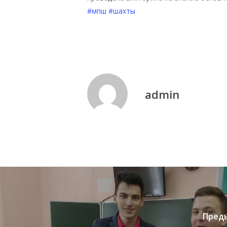
#мпш
#шахты
admin
Пред