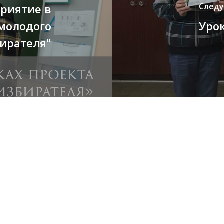
След
риятие в
 молодого
Уро
ирателя"
.