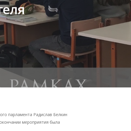
теля
ого парламента Радислав Белкин
 окончании мероприятия была