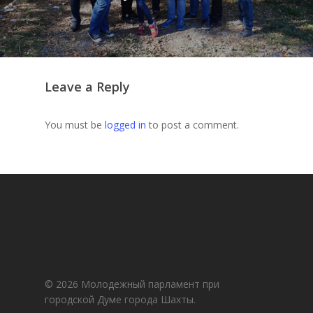
Leave a Reply
You must be
logged in
to post a comment.
© 2026 Молодежный парламент при
городской Думе города Шахты.