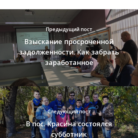
Предыдущий пост
Взыскание просроченной
задолженности. Как забрать
заработанное
Следующий пост
В пос. Красина состоялся
субботник