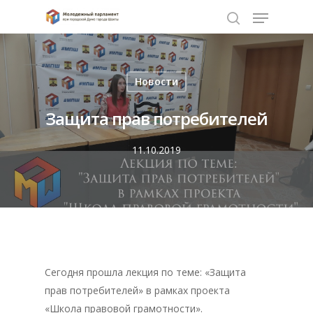
Нажмите Enter для поиска или ESC чтобы
Новости
закрыть
Защита прав потребителей
11.10.2019
Сегодня прошла лекция по теме: «Защита
прав потребителей» в рамках проекта
«Школа правовой грамотности».