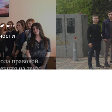
й пост
ности
.