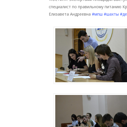
специалист по правильному питанию К
Елизавета Андреевна
#мпш
#шахты
#д