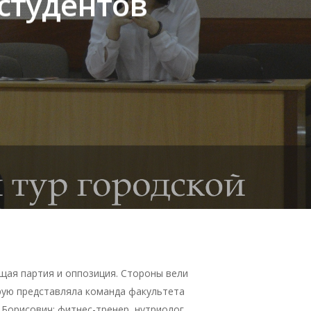
студентов
щая партия и оппозиция. Стороны вели
рую представляла команда факультета
Борисович; фитнес-тренер, нутриолог,