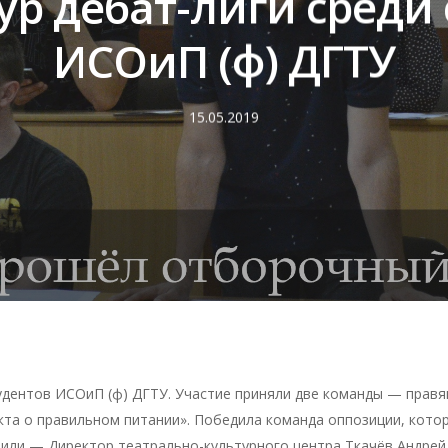
ур дебат-лиги среди 
рыть
ИСОиП (ф) ДГТУ
15.05.2019
тудентов ИСОиП (ф) ДГТУ. Участие приняли две команды — правя
кта о правильном питании». Победила команда оппозиции, кото
ли — Директор театрально-культурного центра Ткачёв Андрей 