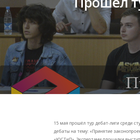
Прошёл т
Нажмите Enter для поиска или ESC чтобы зак
15 мая прошёл тур дебат-лиги среди с
дебаты на тему: «Принятие законопрое
«ЮСТиП». Экспертами площадки выступи