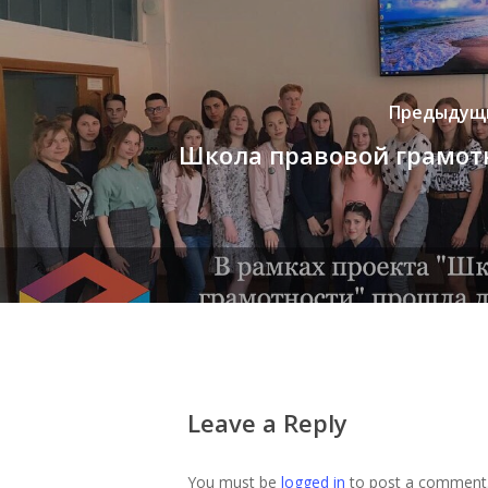
Предыдущи
Школа правовой грамот
Leave a Reply
You must be
logged in
to post a comment