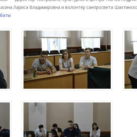
расина Лариса Владимировна и волонтёр санпросвета Шахтинск
ебаты