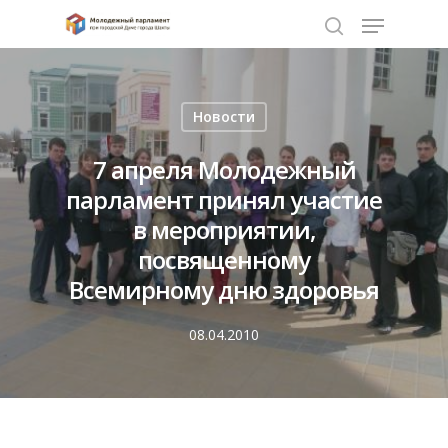
Нажмите Enter для поиска или ESC чтобы
Новости
закрыть
7 апреля Молодежный
парламент принял участие
в мероприятии,
посвященному
Всемирному дню здоровья
08.04.2010