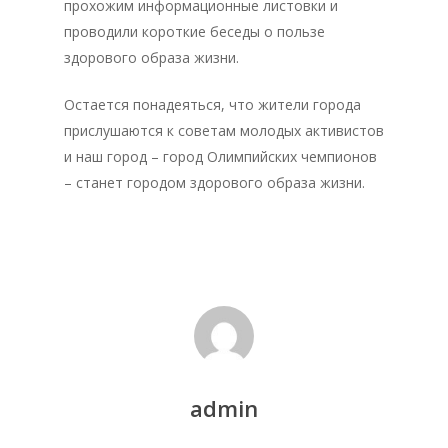
прохожим информационные листовки и
проводили короткие беседы о пользе
здорового образа жизни.
Главная
Остается понадеяться, что жители города
прислушаются к советам молодых активистов
Депутаты
и наш город – город Олимпийских чемпионов
История
– станет городом здорового образа жизни.
Документация
Структура
Контакты
admin