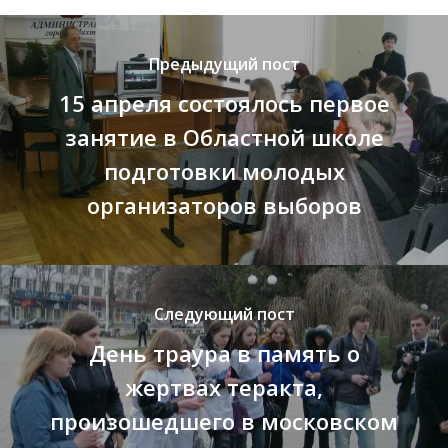
Предыдущий пост
15 апреля состоялось первое
занятие в Областной школе
подготовки молодых
организаторов выборов
Следующий пост
День траура в память о
жертвах теракта,
произошедшего в московском